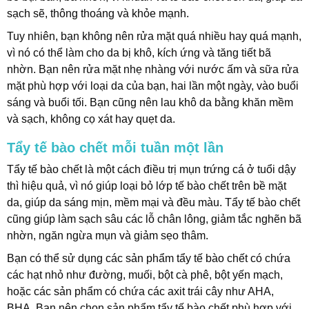
sạch sẽ, thông thoáng và khỏe mạnh.
Tuy nhiên, bạn không nên rửa mặt quá nhiều hay quá mạnh,
vì nó có thể làm cho da bị khô, kích ứng và tăng tiết bã
nhờn. Bạn nên rửa mặt nhẹ nhàng với nước ấm và sữa rửa
mặt phù hợp với loại da của bạn, hai lần một ngày, vào buổi
sáng và buổi tối. Bạn cũng nên lau khô da bằng khăn mềm
và sạch, không cọ xát hay quẹt da.
Tẩy tế bào chết mỗi tuần một lần
Tẩy tế bào chết là một cách điều trị mụn trứng cá ở tuổi dậy
thì hiệu quả, vì nó giúp loại bỏ lớp tế bào chết trên bề mặt
da, giúp da sáng mịn, mềm mại và đều màu. Tẩy tế bào chết
cũng giúp làm sạch sâu các lỗ chân lông, giảm tắc nghẽn bã
nhờn, ngăn ngừa mụn và giảm sẹo thâm.
Bạn có thể sử dụng các sản phẩm tẩy tế bào chết có chứa
các hạt nhỏ như đường, muối, bột cà phê, bột yến mạch,
hoặc các sản phẩm có chứa các axit trái cây như AHA,
BHA.
Bạn nên chọn sản phẩm tẩy tế bào chết phù hợp với