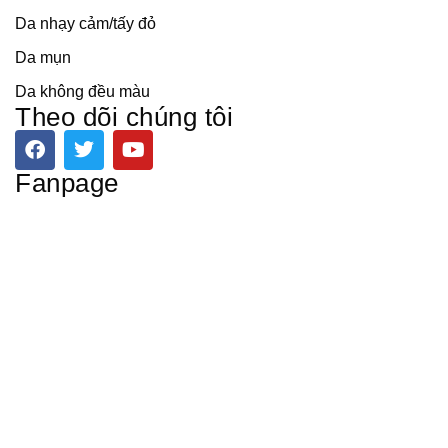
Da nhạy cảm/tấy đỏ
Da mụn
Da không đều màu
Theo dõi chúng tôi
F
T
Y
a
w
o
c
i
u
Fanpage
e
t
t
b
t
u
o
e
b
o
r
e
k
Copyright 2023 © HA MY SPA | Thiết kế bởi STARGET