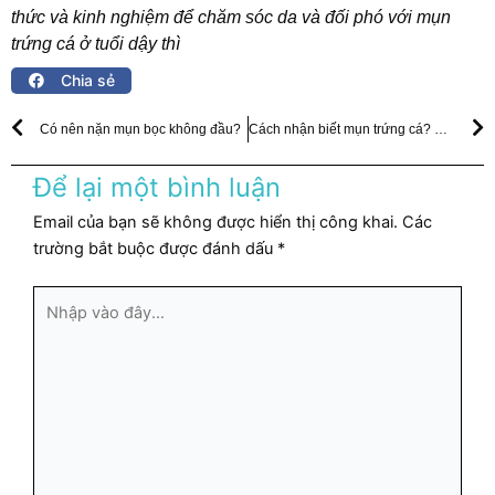
thức và kinh nghiệm để chăm sóc da và đối phó với mụn
trứng cá ở tuổi dậy thì
Chia sẻ
Prev
N
Có nên nặn mụn bọc không đầu?
Cách nhận biết mụn trứng cá? Cách điều trị như thế nào?
Để lại một bình luận
Email của bạn sẽ không được hiển thị công khai.
Các
trường bắt buộc được đánh dấu
*
Nhập
vào
đây...