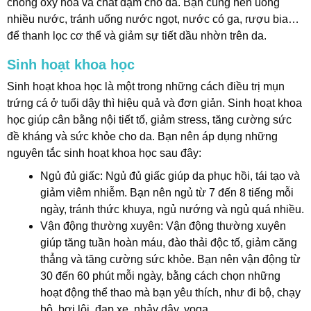
chống oxy hóa và chất đạm cho da. Bạn cũng nên uống
nhiều nước, tránh uống nước ngọt, nước có ga, rượu bia…
để thanh lọc cơ thể và giảm sự tiết dầu nhờn trên da.
Sinh hoạt khoa học
Sinh hoạt khoa học là một trong những cách điều trị mụn
trứng cá ở tuổi dậy thì hiệu quả và đơn giản. Sinh hoạt khoa
học giúp cân bằng nội tiết tố, giảm stress, tăng cường sức
đề kháng và sức khỏe cho da. Bạn nên áp dụng những
nguyên tắc sinh hoạt khoa học sau đây:
Ngủ đủ giấc: Ngủ đủ giấc giúp da phục hồi, tái tạo và
giảm viêm nhiễm. Bạn nên ngủ từ 7 đến 8 tiếng mỗi
ngày, tránh thức khuya, ngủ nướng và ngủ quá nhiều.
Vận động thường xuyên: Vận động thường xuyên
giúp tăng tuần hoàn máu, đào thải độc tố, giảm căng
thẳng và tăng cường sức khỏe. Bạn nên vận động từ
30 đến 60 phút mỗi ngày, bằng cách chọn những
hoạt động thể thao mà bạn yêu thích, như đi bộ, chạy
bộ, bơi lội, đạp xe, nhảy dây, yoga…