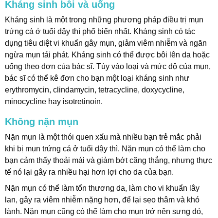
Kháng sinh bôi và uống
Kháng sinh là một trong những phương pháp điều trị mụn
trứng cá ở tuổi dậy thì phổ biến nhất. Kháng sinh có tác
dụng tiêu diệt vi khuẩn gây mụn, giảm viêm nhiễm và ngăn
ngừa mụn tái phát. Kháng sinh có thể được bôi lên da hoặc
uống theo đơn của bác sĩ. Tùy vào loại và mức độ của mụn,
bác sĩ có thể kê đơn cho bạn một loại kháng sinh như
erythromycin, clindamycin, tetracycline, doxycycline,
minocycline hay isotretinoin.
Không nặn mụn
Nặn mụn là một thói quen xấu mà nhiều bạn trẻ mắc phải
khi bị mụn trứng cá ở tuổi dậy thì. Nặn mụn có thể làm cho
bạn cảm thấy thoải mái và giảm bớt căng thẳng, nhưng thực
tế nó lại gây ra nhiều hại hơn lợi cho da của bạn.
Nặn mụn có thể làm tổn thương da, làm cho vi khuẩn lây
lan, gây ra viêm nhiễm nặng hơn, để lại sẹo thâm và khó
lành. Nặn mụn cũng có thể làm cho mụn trở nên sưng đỏ,