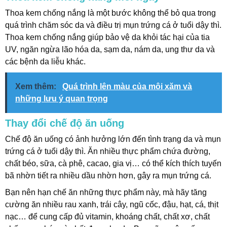
Thoa kem chống nắng là một bước không thể bỏ qua trong
quá trình chăm sóc da và điều trị mụn trứng cá ở tuổi dậy thì.
Thoa kem chống nắng giúp bảo vệ da khỏi tác hại của tia
UV, ngăn ngừa lão hóa da, sạm da, nám da, ung thư da và
các bệnh da liễu khác.
Xem thêm:
Quá trình lên màu của môi xăm và
những lưu ý quan trọng
Thay đổi chế độ ăn uống
Chế độ ăn uống có ảnh hưởng lớn đến tình trạng da và mụn
trứng cá ở tuổi dậy thì. Ăn nhiều thực phẩm chứa đường,
chất béo, sữa, cà phê, cacao, gia vị… có thể kích thích tuyến
bã nhờn tiết ra nhiều dầu nhờn hơn, gây ra mụn trứng cá.
Bạn nên hạn chế ăn những thực phẩm này, mà hãy tăng
cường ăn nhiều rau xanh, trái cây, ngũ cốc, đậu, hạt, cá, thịt
nạc… để cung cấp đủ vitamin, khoáng chất, chất xơ, chất