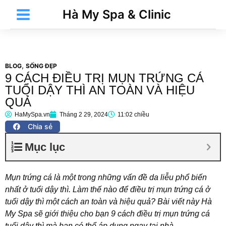
Nhảy
Main
Hà My Spa & Clinic
tới
Menu
nội
dung
,
BLOG
SỐNG ĐẸP
9 CÁCH ĐIỀU TRỊ MỤN TRỨNG CÁ
t
TUỔI DẬY THÌ AN TOÀN VÀ HIỆU
QUẢ
HaMySpa.vn
Tháng 2 29, 2024
11:02 chiều
t
Chia sẻ
Mục lục
Mụn trứng cá là một trong những vấn đề da liễu phổ biến
nhất ở tuổi dậy thì. Làm thế nào để điều trị mụn trứng cá ở
tuổi dậy thì một cách an toàn và hiệu quả? Bài viết này Hà
My Spa sẽ giới thiệu cho bạn 9
cách điều trị mụn trứng cá
t
tuổi dậy thì
mà bạn có thể áp dụng ngay tại nhà.