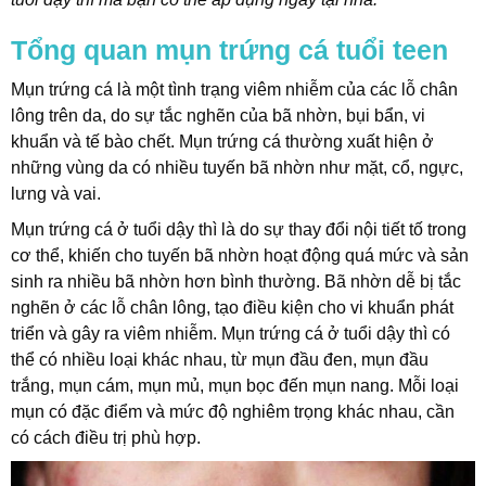
Tổng quan mụn trứng cá tuổi teen
t
Mụn trứng cá là một tình trạng viêm nhiễm của các lỗ chân
lông trên da, do sự tắc nghẽn của bã nhờn, bụi bẩn, vi
khuẩn và tế bào chết. Mụn trứng cá thường xuất hiện ở
những vùng da có nhiều tuyến bã nhờn như mặt, cổ, ngực,
lưng và vai.
Mụn trứng cá ở tuổi dậy thì là do sự thay đổi nội tiết tố trong
cơ thể, khiến cho tuyến bã nhờn hoạt động quá mức và sản
sinh ra nhiều bã nhờn hơn bình thường. Bã nhờn dễ bị tắc
nghẽn ở các lỗ chân lông, tạo điều kiện cho vi khuẩn phát
triển và gây ra viêm nhiễm. Mụn trứng cá ở tuổi dậy thì có
thể có nhiều loại khác nhau, từ mụn đầu đen, mụn đầu
trắng, mụn cám, mụn mủ, mụn bọc đến mụn nang. Mỗi loại
mụn có đặc điểm và mức độ nghiêm trọng khác nhau, cần
có cách điều trị phù hợp.