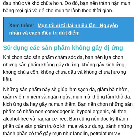
đau nhức và khó chữa hơn. Do đó, bạn nên tránh nặn mụn
bằng mọi giá và để cho mụn tự lành theo thời gian.
Xem thêm:
Mụn tái đi tái lại nhiều lần - Nguyên
nhân và cách điều trị dứt điểm
Sử dụng các sản phẩm không gây dị ứng
Khi chọn các sản phẩm chăm sóc da, bạn nên lựa chọn
những sản phẩm không gây dị ứng, không gây kích ứng,
không chứa cồn, không chứa dầu và không chứa hương
liệu.
Những sản phẩm này sẽ giúp làm sạch da, giảm bã nhờn,
giảm viêm nhiễm và ngăn ngừa mụn mà không làm khô da,
kích ứng da hay gây ra mụn thêm. Bạn nên chọn những sản
phẩm có nhãn non-comedogenic, hypoallergenic, oil-free,
alcohol-free và fragrance-free. Bạn cũng nên đọc kỹ thành
phần của sản phẩm trước khi mua và sử dụng, tránh những
thành phần có thể gây mụn như lanolin, petrolatum v.v