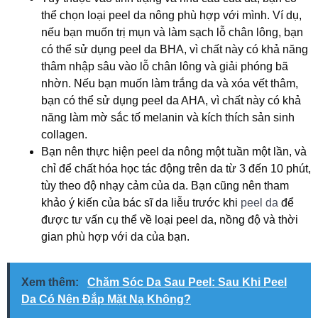
thể chọn loại peel da nông phù hợp với mình. Ví dụ,
nếu bạn muốn trị mụn và làm sạch lỗ chân lông, bạn
có thể sử dụng peel da BHA, vì chất này có khả năng
thâm nhập sâu vào lỗ chân lông và giải phóng bã
nhờn. Nếu bạn muốn làm trắng da và xóa vết thâm,
bạn có thể sử dụng peel da AHA, vì chất này có khả
năng làm mờ sắc tố melanin và kích thích sản sinh
collagen.
Bạn nên thực hiện peel da nông một tuần một lần, và
chỉ để chất hóa học tác động trên da từ 3 đến 10 phút,
tùy theo độ nhạy cảm của da. Bạn cũng nên tham
khảo ý kiến của bác sĩ da liễu trước khi
peel da
để
được tư vấn cụ thể về loại peel da, nồng độ và thời
gian phù hợp với da của bạn.
Xem thêm:
Chăm Sóc Da Sau Peel: Sau Khi Peel
Da Có Nên Đắp Mặt Nạ Không?