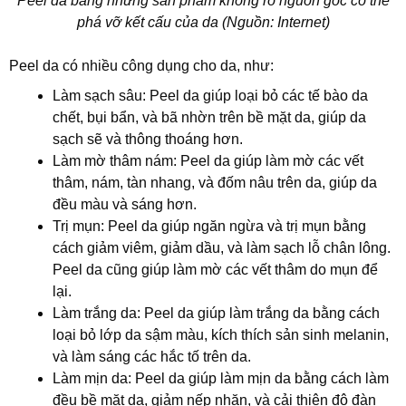
Peel da bằng những sản phẩm không rõ nguồn gốc có thể
phá vỡ kết cấu của da (Nguồn: Internet)
Peel da có nhiều công dụng cho da, như:
Làm sạch sâu: Peel da giúp loại bỏ các tế bào da
chết, bụi bẩn, và bã nhờn trên bề mặt da, giúp da
sạch sẽ và thông thoáng hơn.
Làm mờ thâm nám: Peel da giúp làm mờ các vết
thâm, nám, tàn nhang, và đốm nâu trên da, giúp da
đều màu và sáng hơn.
Trị mụn: Peel da giúp ngăn ngừa và trị mụn bằng
cách giảm viêm, giảm dầu, và làm sạch lỗ chân lông.
Peel da cũng giúp làm mờ các vết thâm do mụn để
lại.
Làm trắng da: Peel da giúp làm trắng da bằng cách
loại bỏ lớp da sậm màu, kích thích sản sinh melanin,
và làm sáng các hắc tố trên da.
Làm mịn da: Peel da giúp làm mịn da bằng cách làm
đều bề mặt da, giảm nếp nhăn, và cải thiện độ đàn