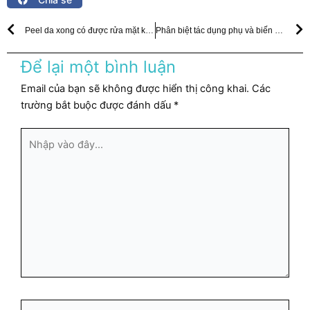
Prev
N
Peel da xong có được rửa mặt không? 5 Điều không nên làm sau khi peel
Phân biệt tác dụng phụ và biến chứng sau peel da lên mụn
Để lại một bình luận
Email của bạn sẽ không được hiển thị công khai.
Các
trường bắt buộc được đánh dấu
*
Nhập
vào
đây...
Tên*