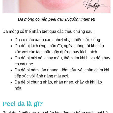
Da mỏng có nên peel da? (Nguồn: Internet)
Da mỏng có thể nhận biết qua các triệu chứng sau:
Da có màu xanh xám, nhợt nhạt, thiếu sức sống.
Da dễ bị kích ứng, mẩn đỏ, ngứa, nóng rát khi tiếp
xúc với các tác nhân gây dị ứng hay kích thích.
Da dễ bị nứt nẻ, chảy máu, thâm tím khi bị va đập hay
cọ xát nhẹ.
Da dễ bị nám, tàn nhang, đốm nâu, vết chân chim khi
tiếp xúc với ánh nắng mặt trời.
Da dễ bị chùng nhão, nhăn nheo, chảy xệ khi lão
hóa.
Peel da là gì?
Peel da là một phương pháp làm đẹp da bằng cách loại bỏ