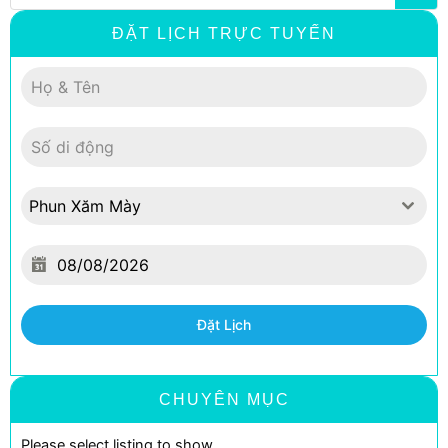
ĐẶT LỊCH TRỰC TUYẾN
Phun Xăm Mày
Đặt Lịch
CHUYÊN MỤC
Please select listing to show.