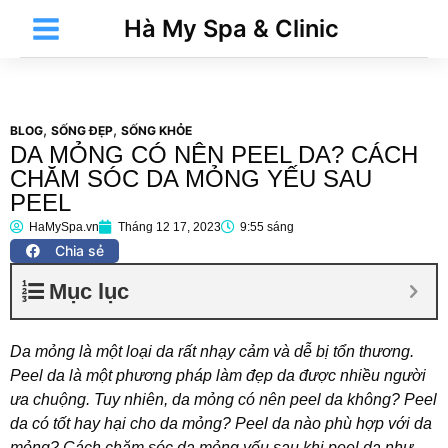
Nhảy
Main
Hà My Spa & Clinic
tới
Menu
nội
dung
,
,
BLOG
SỐNG ĐẸP
SỐNG KHỎE
DA MỎNG CÓ NÊN PEEL DA? CÁCH
t
CHĂM SÓC DA MỎNG YẾU SAU
PEEL
HaMySpa.vn
Tháng 12 17, 2023
9:55 sáng
t
Chia sẻ
Mục lục
Da mỏng là một loại da rất nhạy cảm và dễ bị tổn thương.
Peel da là một phương pháp làm đẹp da được nhiều người
ưa chuộng. Tuy nhiên, da mỏng có nên peel da không? Peel
da có tốt hay hại cho da mỏng? Peel da nào phù hợp với da
t
mỏng? Cách chăm sóc da mỏng yếu sau khi peel da như