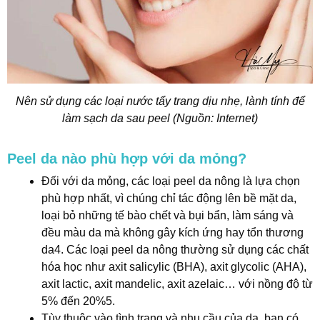
Nên sử dụng các loại nước tẩy trang dịu nhẹ, lành tính để
làm sạch da sau peel (Nguồn: Internet)
Peel da nào phù hợp với da mỏng?
Đối với da mỏng, các loại peel da nông là lựa chọn
phù hợp nhất, vì chúng chỉ tác động lên bề mặt da,
loại bỏ những tế bào chết và bụi bẩn, làm sáng và
đều màu da mà không gây kích ứng hay tổn thương
da4. Các loại peel da nông thường sử dụng các chất
hóa học như axit salicylic (BHA), axit glycolic (AHA),
axit lactic, axit mandelic, axit azelaic… với nồng độ từ
5% đến 20%5.
Tùy thuộc vào tình trạng và nhu cầu của da, bạn có