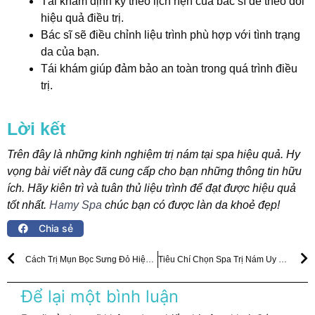
Tái khám định kỳ theo lịch hẹn của bác sĩ để theo dõi
hiệu quả điều trị.
Bác sĩ sẽ điều chỉnh liệu trình phù hợp với tình trạng
da của bạn.
Tái khám giúp đảm bảo an toàn trong quá trình điều
trị.
Lời kết
Trên đây là những kinh nghiệm trị nám tại spa hiệu quả. Hy
vọng bài viết này đã cung cấp cho bạn những thông tin hữu
ích. Hãy kiên trì và tuân thủ liệu trình để đạt được hiệu quả
tốt nhất.
Hamy Spa
chúc bạn có được làn da khoẻ đẹp!
Chia sẻ
Prev
N
Cách Trị Mụn Bọc Sưng Đỏ Hiệu Quả: Hướng Dẫn A-Z 2024
Tiêu Chí Chọn Spa Trị Nám Uy Tín: Đánh Bay Nám Da
Để lại một bình luận