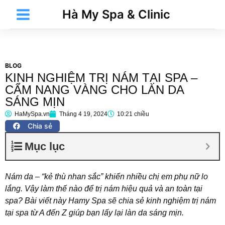
Nhảy
Main
Hà My Spa & Clinic
tới
Menu
nội
dung
BLOG
KINH NGHIỆM TRỊ NÁM TẠI SPA –
t
CẨM NANG VÀNG CHO LÀN DA
SÁNG MỊN
HaMySpa.vn
Tháng 4 19, 2024
10:21 chiều
t
Chia sẻ
Mục lục
Nám da – “kẻ thù nhan sắc” khiến nhiều chị em phụ nữ lo
lắng. Vậy làm thế nào để trị nám hiệu quả và an toàn tại
spa? Bài viết này Hamy Spa sẽ chia sẻ kinh nghiệm trị nám
tại spa từ A đến Z giúp bạn lấy lại làn da sáng mịn.
t