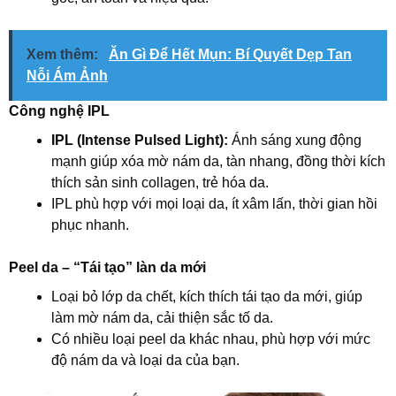
Xem thêm:
Ăn Gì Để Hết Mụn: Bí Quyết Dẹp Tan
Nỗi Ám Ảnh
Công nghệ IPL
IPL (Intense Pulsed Light):
Ánh sáng xung động
mạnh giúp xóa mờ nám da, tàn nhang, đồng thời kích
thích sản sinh collagen, trẻ hóa da.
IPL phù hợp với mọi loại da, ít xâm lấn, thời gian hồi
phục nhanh.
Peel da – “Tái tạo” làn da mới
Loại bỏ lớp da chết, kích thích tái tạo da mới, giúp
làm mờ nám da, cải thiện sắc tố da.
Có nhiều loại peel da khác nhau, phù hợp với mức
độ nám da và loại da của bạn.