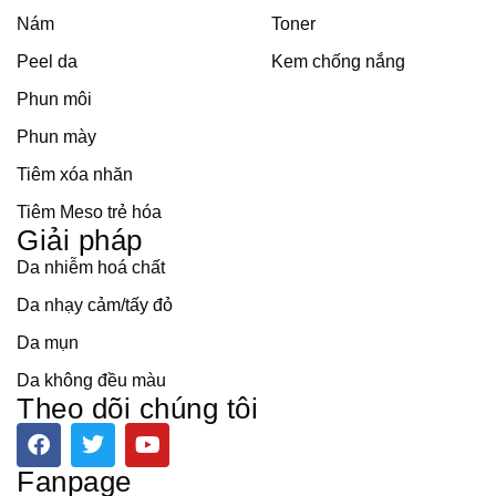
Nám
Toner
Peel da
Kem chống nắng
Phun môi
Phun mày
Tiêm xóa nhăn
Tiêm Meso trẻ hóa
Giải pháp
Da nhiễm hoá chất
Da nhạy cảm/tấy đỏ
Da mụn
Da không đều màu
Theo dõi chúng tôi
F
T
Y
a
w
o
c
i
u
Fanpage