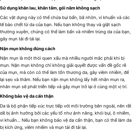
Sử dụng khăn lau, khăn tắm, gối nằm không sạch
Các vật dụng này có thể chứa bụi bẩn, bã nhờn, vi khuẩn và các
tế bào chết từ da của bạn. Nếu bạn không thay và giặt sạch
thường xuyên, chúng có thể làm bẩn và nhiễm trùng da của bạn,
gây mụn tái đi tái lại.
Nặn mụn không đúng cách
Nặn mụn là một thói quen xấu mà nhiều người mắc phải khi bị
mụn. Nặn mụn không chỉ không giải quyết được vấn đề gốc rễ
của mụn, mà còn có thể làm tổn thương da, gây viêm nhiễm, để
lại sẹo và thâm. Nếu bạn nặn mụn không lấy hết nhân mụn ra,
nhân mụn sẽ phát triển tiếp và gây mụn trở lại ở cùng một vị trí.
Không bảo vệ da cẩn thận
Da là bộ phận tiếp xúc trực tiếp với môi trường bên ngoài, nên rất
dễ bị ảnh hưởng bởi các yếu tố như ánh nắng, khói bụi, ô nhiễm,
vi khuẩn… Nếu bạn không bảo vệ da cẩn thận, bạn có thể làm da
bị kích ứng, viêm nhiễm và mụn tái đi tái lại.