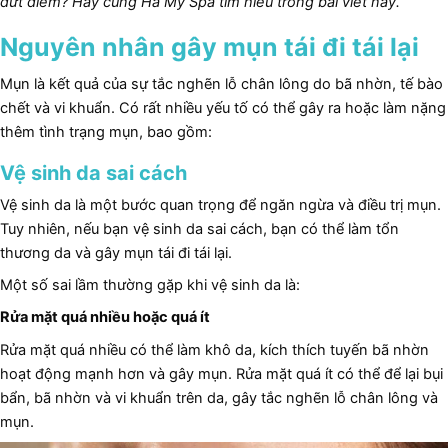
dứt điểm? Hãy cùng Hà My Spa tìm hiểu trong bài viết này.
Nguyên nhân gây mụn tái đi tái lại
t
Mụn là kết quả của sự tắc nghẽn lỗ chân lông do bã nhờn, tế bào
chết và vi khuẩn. Có rất nhiều yếu tố có thể gây ra hoặc làm nặng
thêm tình trạng mụn, bao gồm:
Vệ sinh da sai cách
Vệ sinh da là một bước quan trọng để ngăn ngừa và điều trị mụn.
Tuy nhiên, nếu bạn vệ sinh da sai cách, bạn có thể làm tổn
thương da và gây mụn tái đi tái lại.
Một số sai lầm thường gặp khi vệ sinh da là:
Rửa mặt quá nhiều hoặc quá ít
Rửa mặt quá nhiều có thể làm khô da, kích thích tuyến bã nhờn
hoạt động mạnh hơn và gây mụn. Rửa mặt quá ít có thể để lại bụi
bẩn, bã nhờn và vi khuẩn trên da, gây tắc nghẽn lỗ chân lông và
mụn.