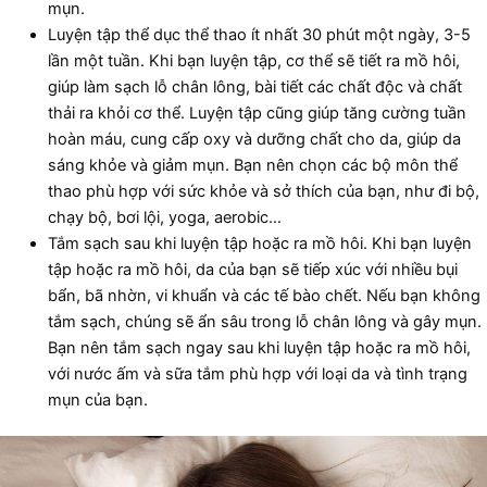
mụn.
Luyện tập thể dục thể thao ít nhất 30 phút một ngày, 3-5
lần một tuần. Khi bạn luyện tập, cơ thể sẽ tiết ra mồ hôi,
giúp làm sạch lỗ chân lông, bài tiết các chất độc và chất
thải ra khỏi cơ thể. Luyện tập cũng giúp tăng cường tuần
hoàn máu, cung cấp oxy và dưỡng chất cho da, giúp da
sáng khỏe và giảm mụn. Bạn nên chọn các bộ môn thể
thao phù hợp với sức khỏe và sở thích của bạn, như đi bộ,
chạy bộ, bơi lội, yoga, aerobic…
Tắm sạch sau khi luyện tập hoặc ra mồ hôi. Khi bạn luyện
tập hoặc ra mồ hôi, da của bạn sẽ tiếp xúc với nhiều bụi
bẩn, bã nhờn, vi khuẩn và các tế bào chết. Nếu bạn không
tắm sạch, chúng sẽ ẩn sâu trong lỗ chân lông và gây mụn.
Bạn nên tắm sạch ngay sau khi luyện tập hoặc ra mồ hôi,
với nước ấm và sữa tắm phù hợp với loại da và tình trạng
mụn của bạn.