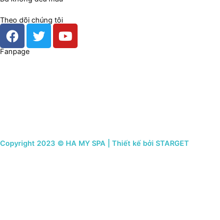
Theo dõi chúng tôi
F
T
Y
a
w
o
c
i
u
Fanpage
e
t
t
b
t
u
o
e
b
o
r
e
k
Copyright 2023 © HA MY SPA | Thiết kế bởi STARGET