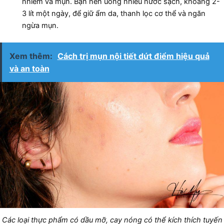
nhiễm và mụn. Bạn nên uống nhiều nước sạch, khoảng 2-
3 lít một ngày, để giữ ẩm da, thanh lọc cơ thể và ngăn
ngừa mụn.
Xem thêm:
Cách trị mụn nội tiết dứt điểm hiệu quả
và an toàn
Các loại thực phẩm có dầu mỡ, cay nóng có thể kích thích tuyến