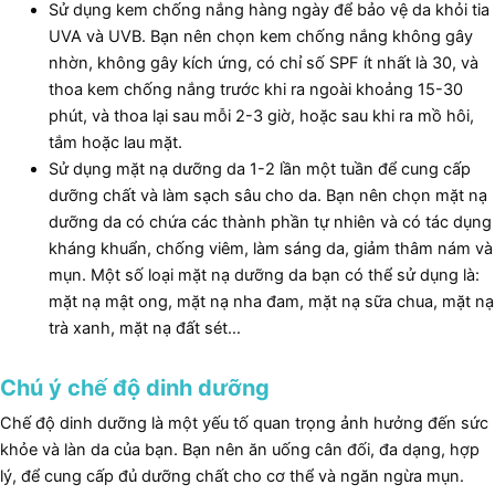
Sử dụng kem chống nắng hàng ngày để bảo vệ da khỏi tia
UVA và UVB. Bạn nên chọn kem chống nắng không gây
nhờn, không gây kích ứng, có chỉ số SPF ít nhất là 30, và
thoa kem chống nắng trước khi ra ngoài khoảng 15-30
phút, và thoa lại sau mỗi 2-3 giờ, hoặc sau khi ra mồ hôi,
tắm hoặc lau mặt.
Sử dụng mặt nạ dưỡng da 1-2 lần một tuần để cung cấp
dưỡng chất và làm sạch sâu cho da. Bạn nên chọn mặt nạ
dưỡng da có chứa các thành phần tự nhiên và có tác dụng
kháng khuẩn, chống viêm, làm sáng da, giảm thâm nám và
mụn. Một số loại mặt nạ dưỡng da bạn có thể sử dụng là:
mặt nạ mật ong, mặt nạ nha đam, mặt nạ sữa chua, mặt nạ
trà xanh, mặt nạ đất sét…
Chú ý chế độ dinh dưỡng
Chế độ dinh dưỡng là một yếu tố quan trọng ảnh hưởng đến sức
khỏe và làn da của bạn. Bạn nên ăn uống cân đối, đa dạng, hợp
lý, để cung cấp đủ dưỡng chất cho cơ thể và ngăn ngừa mụn.