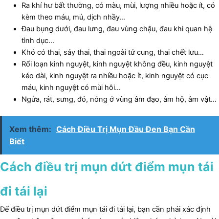
Ra khí hư bất thường, có màu, mùi, lượng nhiều hoặc ít, có
kèm theo máu, mủ, dịch nhầy…
Đau bụng dưới, đau lưng, đau vùng chậu, đau khi quan hệ
tình dục…
Khó có thai, sảy thai, thai ngoài tử cung, thai chết lưu…
Rối loạn kinh nguyệt, kinh nguyệt không đều, kinh nguyệt
kéo dài, kinh nguyệt ra nhiều hoặc ít, kinh nguyệt có cục
máu, kinh nguyệt có mùi hôi…
Ngứa, rát, sưng, đỏ, nóng ở vùng âm đạo, âm hộ, âm vật…
Xem thêm:
Cách Điều Trị Mụn Đầu Đen Bạn Cần
Biết
Cách điều trị mụn dứt điểm mụn tái
đi tái lại
Để điều trị mụn dứt điểm mụn tái đi tái lại, bạn cần phải xác định