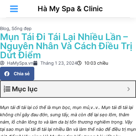
Nhảy
Main
Hà My Spa & Clinic
tới
Menu
nội
dung
Blog
,
Sống đẹp
Mụn Tái Đi Tái Lại Nhiều Lần –
Nguyên Nhân Và Cách Điều Trị
t
Dứt Điểm
HaMySpa.vn
Tháng 1 23, 2024
10:03 chiều
Chia sẻ
t
Mục lục
Mụn tái đi tái lại có thể là mụn bọc, mụn mủ,v..v.. Mụn tái đi tái lại
không chỉ gây đau đớn, sưng tấy, mà còn để lại sẹo lõm, thâm
nám, lỗ chân lông to và làm da bị tổn thương nghiêm trọng. Vậy
t
tại sao mụn lại tái đi tái lại nhiều lần và làm thế nào để điều trị mụn