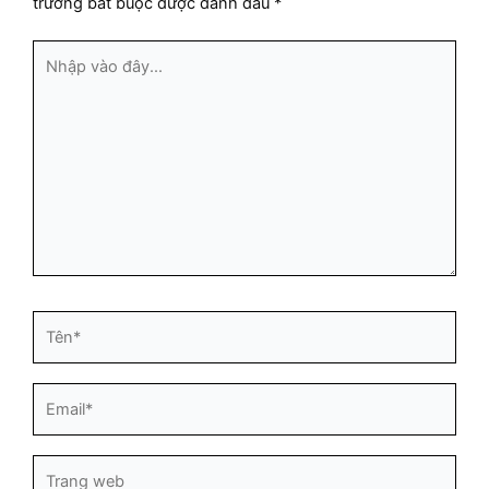
trường bắt buộc được đánh dấu
*
Nhập
vào
đây...
Tên*
Email*
Trang