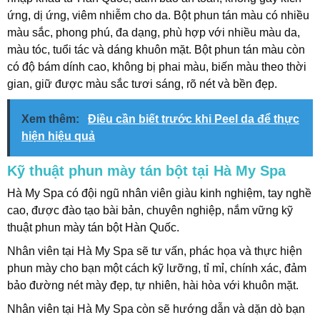
ứng, dị ứng, viêm nhiễm cho da. Bột phun tán màu có nhiều
màu sắc, phong phú, đa dạng, phù hợp với nhiều màu da,
màu tóc, tuổi tác và dáng khuôn mặt. Bột phun tán màu còn
có độ bám dính cao, không bị phai màu, biến màu theo thời
gian, giữ được màu sắc tươi sáng, rõ nét và bền đẹp.
Xem thêm:
Điều cần biết trước khi Peel da để thực
hiện hiệu quả
Kỹ thuật phun mày tán bột tại Hà My Spa
Hà My Spa có đội ngũ nhân viên giàu kinh nghiệm, tay nghề
cao, được đào tạo bài bản, chuyên nghiệp, nắm vững kỹ
thuật phun mày tán bột Hàn Quốc.
Nhân viên tại Hà My Spa sẽ tư vấn, phác họa và thực hiện
phun mày cho bạn một cách kỹ lưỡng, tỉ mỉ, chính xác, đảm
bảo đường nét mày đẹp, tự nhiên, hài hòa với khuôn mặt.
Nhân viên tại Hà My Spa còn sẽ hướng dẫn và dặn dò bạn