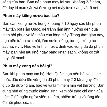
sống của bạn. Bạn nên phun mày lại sau khoảng 2-3 năm,
để duy trì màu sắc và đường nét mày tươi sáng và rõ nét.
Phun mày kiêng nước bao lâu?
Bạn cần kiêng nước trong khoảng 7-10 ngày sau khi phun
mày tán bột Hàn Quốc, để tránh làm ảnh hưởng đến quá
trình hồi phục và lên màu của lông mày. Trong thời gian này,
bạn nên tránh rửa mặt, tắm nước nóng, bơi lội, xông hơi,
sauna, v.v… Nếu vô tình bị nước dính vào vùng da đã phun
mày, bạn nên lau khô ngay bằng khăn sạch, không cọ xát
hay gãi mạnh.
Phun mày xong nên bôi gì?
Sau khi phun mày tán bột Hàn Quốc, bạn nên bôi vaseline
hoặc dầu dừa lên vùng da đã phun mày 2-3 lần/ngày, để
giúp da dưỡng ẩm, bảo vệ và làm mềm mịn vết thương. Bạn
cũng nên dùng thuốc kháng sinh, kem bôi theo chỉ định của
bác sĩ, để ngăn ngừa viêm nhiễm, nhiễm trùng và tăng tốc
độ hồi phục của da.