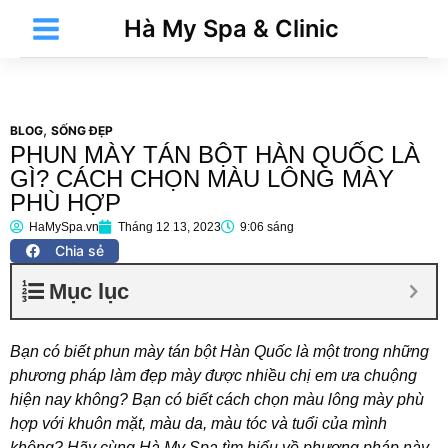
Nhảy
Main
Hà My Spa & Clinic
tới
Menu
nội
dung
,
BLOG
SỐNG ĐẸP
PHUN MÀY TÁN BỘT HÀN QUỐC LÀ
t
GÌ? CÁCH CHỌN MÀU LÔNG MÀY
PHÙ HỢP
HaMySpa.vn
Tháng 12 13, 2023
9:06 sáng
t
Chia sẻ
Mục lục
Bạn có biết phun mày tán bột Hàn Quốc là một trong những
phương pháp làm đẹp mày được nhiều chị em ưa chuộng
hiện nay không? Bạn có biết cách chọn màu lông mày phù
hợp với khuôn mặt, màu da, màu tóc và tuổi của mình
t
không? Hãy cùng Hà My Spa tìm hiểu về phương pháp này