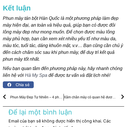
Kết luận
Phun mày tán bột Hàn Quốc là một phương pháp làm đẹp
mày hiện đại, an toàn và hiệu quả, giúp bạn có được đôi
lông mày đẹp như mong muốn. Để chọn được màu lông
mày phù hợp, bạn cần xem xét nhiều yếu tố như màu da,
màu tóc, tuổi tác, dáng khuôn mặt, v.v… Bạn cũng cần chú ý
đến cách chăm sóc sau khi phun mày, để duy trì kết quả
phun mày tốt nhất.
Nếu bạn quan tâm đến phương pháp này, hãy nhanh chóng
liên hệ với
Hà My Spa
để được tư vấn và đặt lịch nhé!
Chia sẻ
Prev
N
Phun Mày Đẹp Tự Nhiên – 4 phương pháp được ưa chuộng
Xăm chân mày có quan hệ được không? Cần lưu ý điều gì?
Để lại một bình luận
Email của bạn sẽ không được hiển thị công khai.
Các