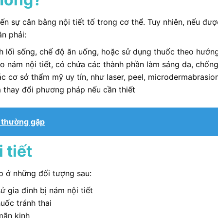
ến sự cân bằng nội tiết tố trong cơ thể. Tuy nhiên, nếu đượ
ần phải:
nh lối sống, chế độ ăn uống, hoặc sử dụng thuốc theo hướn
nám nội tiết, có chứa các thành phần làm sáng da, chống 
ác cơ sở thẩm mỹ uy tín, như laser, peel, microdermabrasio
và thay đổi phương pháp nếu cần thiết
 thường gặp
 tiết
ặp ở những đối tượng sau:
ử gia đình bị nám nội tiết
uốc tránh thai
mãn kinh