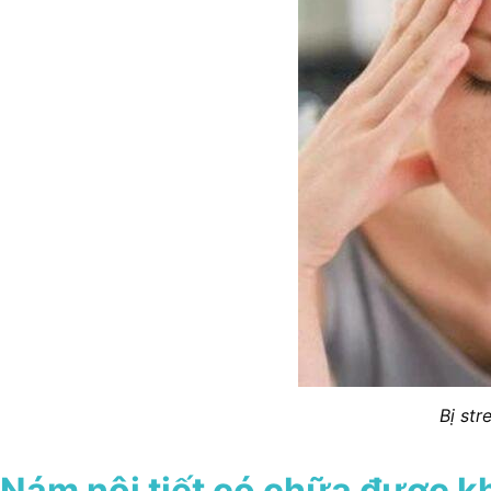
Bị str
Nám nội tiết có chữa được 