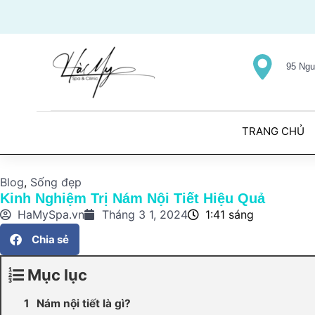
Nhảy
tới
nội
dung
95 Ngu
TRANG CHỦ
Blog
,
Sống đẹp
Kinh Nghiệm Trị Nám Nội Tiết Hiệu Quả
HaMySpa.vn
Tháng 3 1, 2024
1:41 sáng
Chia sẻ
Mục lục
Nám nội tiết là gì?