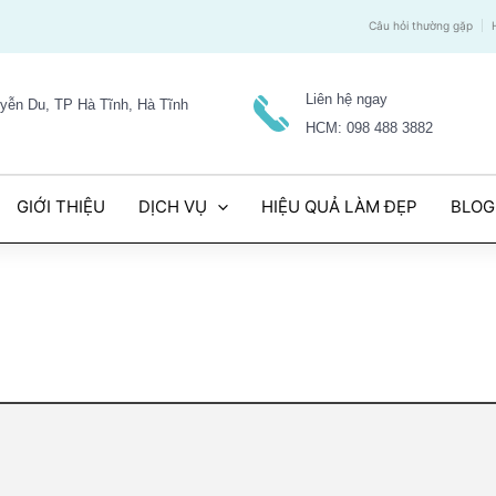
Câu hỏi thường gặp
Liên hệ ngay
yễn Du, TP Hà Tĩnh, Hà Tĩnh
HCM: 098 488 3882
GIỚI THIỆU
DỊCH VỤ
HIỆU QUẢ LÀM ĐẸP
BLOG