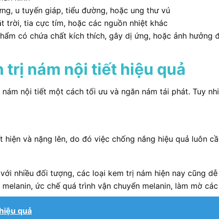
rứng, u tuyến giáp, tiểu đường, hoặc ung thư vú
trời, tia cực tím, hoặc các nguồn nhiệt khác
m có chứa chất kích thích, gây dị ứng, hoặc ảnh hưởng đế
rị nám nội tiết hiệu quả
 nám nội tiết một cách tối ưu và ngăn nám tái phát. Tuy nh
 hiện và nặng lên, do đó việc chống nắng hiệu quả luôn cần
với nhiều đối tượng, các loại kem trị nám hiện nay cũng d
tố melanin, ức chế quá trình vận chuyển melanin, làm mờ c
 hiệu quả