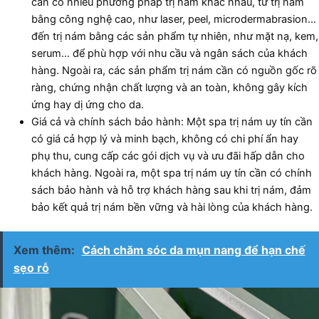
cần có nhiều phương pháp trị nám khác nhau, từ trị nám
bằng công nghệ cao, như laser, peel, microdermabrasion…
đến trị nám bằng các sản phẩm tự nhiên, như mặt nạ, kem,
serum… để phù hợp với nhu cầu và ngân sách của khách
hàng. Ngoài ra, các sản phẩm trị nám cần có nguồn gốc rõ
ràng, chứng nhận chất lượng và an toàn, không gây kích
ứng hay dị ứng cho da.
Giá cả và chính sách bảo hành: Một spa trị nám uy tín cần
có giá cả hợp lý và minh bạch, không có chi phí ẩn hay
phụ thu, cung cấp các gói dịch vụ và ưu đãi hấp dẫn cho
khách hàng. Ngoài ra, một spa trị nám uy tín cần có chính
sách bảo hành và hỗ trợ khách hàng sau khi trị nám, đảm
bảo kết quả trị nám bền vững và hài lòng của khách hàng.
Xem thêm:
Cách chăm sóc da mụn nang để hạn chế
sẹo rỗ