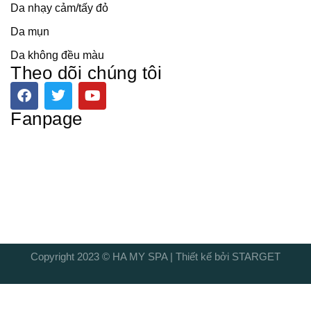
Da nhạy cảm/tấy đỏ
Da mụn
Da không đều màu
Theo dõi chúng tôi
F
T
Y
a
w
o
c
i
u
Fanpage
e
t
t
b
t
u
o
e
b
o
r
e
k
Copyright 2023 © HA MY SPA | Thiết kế bởi STARGET