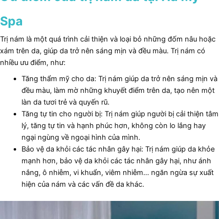
Spa
t
Trị nám là một quá trình cải thiện và loại bỏ những đốm nâu hoặc
xám trên da, giúp da trở nên sáng mịn và đều màu. Trị nám có
nhiều ưu điểm, như:
Tăng thẩm mỹ cho da: Trị nám giúp da trở nên sáng mịn và
đều màu, làm mờ những khuyết điểm trên da, tạo nên một
làn da tươi trẻ và quyến rũ.
Tăng tự tin cho người bị: Trị nám giúp người bị cải thiện tâm
lý, tăng tự tin và hạnh phúc hơn, không còn lo lắng hay
ngại ngùng về ngoại hình của mình.
Bảo vệ da khỏi các tác nhân gây hại: Trị nám giúp da khỏe
mạnh hơn, bảo vệ da khỏi các tác nhân gây hại, như ánh
nắng, ô nhiễm, vi khuẩn, viêm nhiễm… ngăn ngừa sự xuất
hiện của nám và các vấn đề da khác.