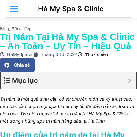
Nhảy
Main
Hà My Spa & Clinic
tới
Menu
nội
dung
Blog
,
Sống đẹp
Trị Nám Tại Hà My Spa & Clinic
– An Toàn – Uy Tín – Hiệu Quả
t
HaMySpa.vn
Tháng 3 16, 2024
11:57 chiều
Chia sẻ
t
Mục lục
Trị nám là một quá trình cần có sự chuyên môn và kỹ thuật cao,
nên bạn cần chọn một spa trị nám uy tín để đảm bảo an toàn và
hiệu quả. Tìm hiểu ngay dịch vụ trị nám tại Hà My Spa & Clinic –
một trong những spa trị nám hàng đầu tại
Hà Tĩnh
t
Ưu điểm của trị nám da tại Hà My